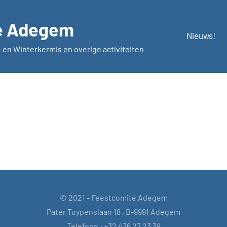
é Adegem
Nieuws!
 en Winterkermis en overige activiteiten
© 2021 - Feestcomité Adegem
Pater Tuypenslaan 18 , B-9991 Adegem
Telefoon : +32 476 27 23 38