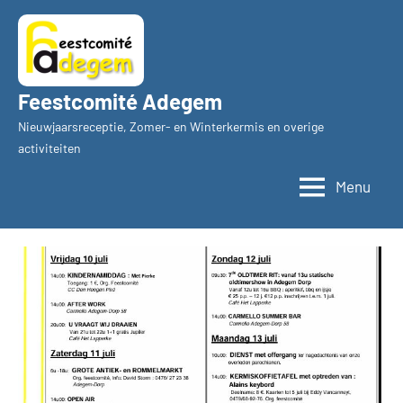
Ga
naar
de
inhoud
Feestcomité Adegem
Nieuwjaarsreceptie, Zomer- en Winterkermis en overige
activiteiten
Menu