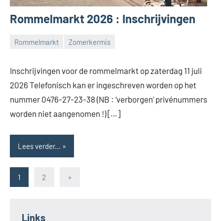
Rommelmarkt 2026 : Inschrijvingen
Rommelmarkt
Zomerkermis
Feestcomité
Adegem
Inschrijvingen voor de rommelmarkt op zaterdag 11 juli
2026 Telefonisch kan er ingeschreven worden op het
nummer 0476-27-23-38 (NB : ‘verborgen’ privénummers
worden niet aangenomen !) […]
Lees verder...
Berichten
Volgende
1
2
»
berichten
paginering
Links