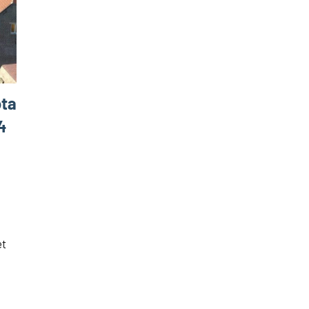
ota
4
et