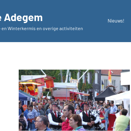
é Adegem
Nieuws!
 en Winterkermis en overige activiteiten