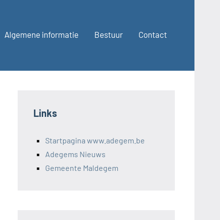
Algemene informatie
Bestuur
Contact
Links
Startpagina www.adegem.be
Adegems Nieuws
Gemeente Maldegem