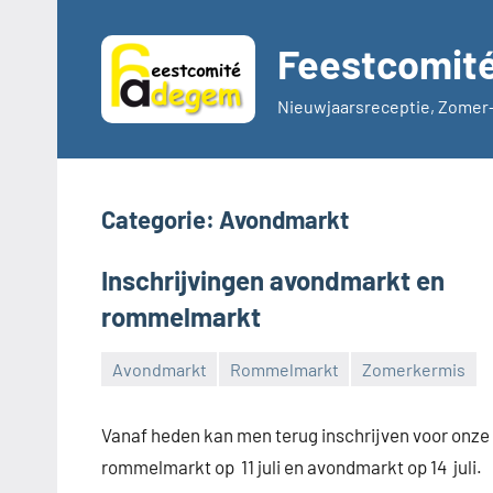
Ga
naar
Feestcomit
de
inhoud
Nieuwjaarsreceptie, Zomer-
Categorie:
Avondmarkt
Inschrijvingen avondmarkt en
rommelmarkt
Avondmarkt
Rommelmarkt
Zomerkermis
Feestcomité
Adegem
Vanaf heden kan men terug inschrijven voor onze
rommelmarkt op 11 juli en avondmarkt op 14 juli.